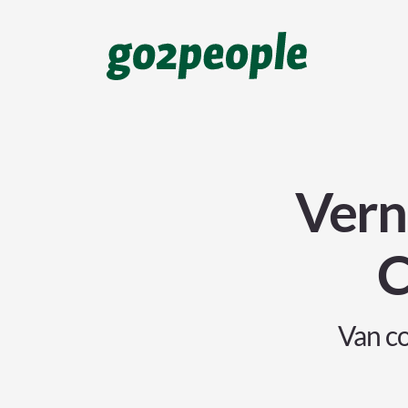
Vern
C
Van co