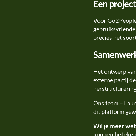
Een project
Voor Go2People w
gebruiksvriendel
precies het soor
Samenwerk
Het ontwerp van
externe partij d
herstructurerin
Ons team – Laura
dit platform gew
Wil je meer wet
kunnen beteke