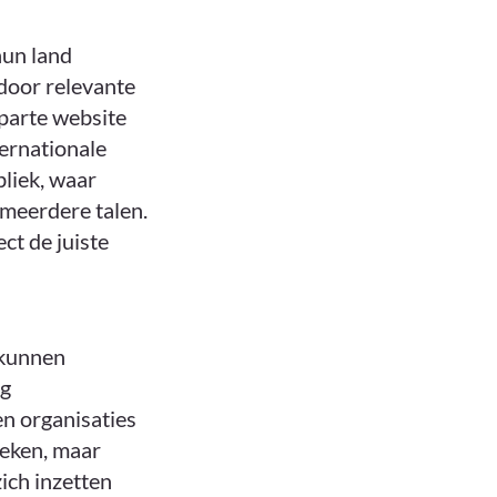
hun land
rdoor relevante
aparte website
ernationale
bliek, waar
meerdere talen.
ect de juiste
 kunnen
ag
en organisaties
oeken, maar
zich inzetten