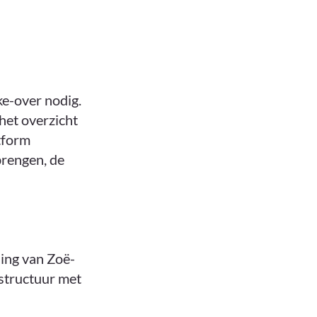
e-over nodig.
het overzicht
atform
brengen, de
ding van Zoë-
 structuur met