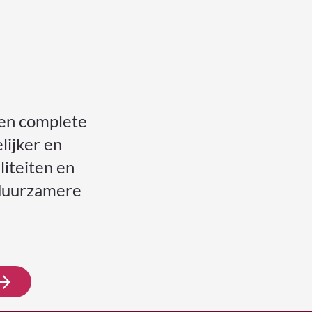
een complete
lijker en
liteiten en
n duurzamere