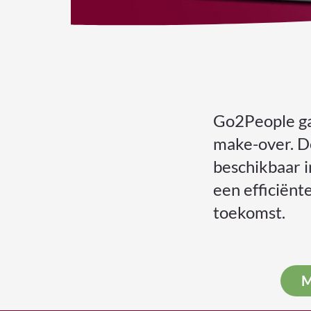
Go2People ga
make-over. De
beschikbaar i
een efficiënt
toekomst.
M