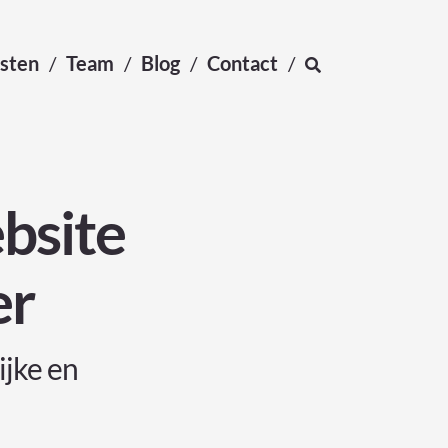
sten
Team
Blog
Contact
bsite
er
ijke en