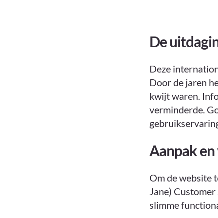
De uitdagi
Deze internatio
Door de jaren h
kwijt waren. Inf
verminderde. Go
gebruikservaring
Aanpak en
Om de website to
Jane) Customer J
slimme functiona