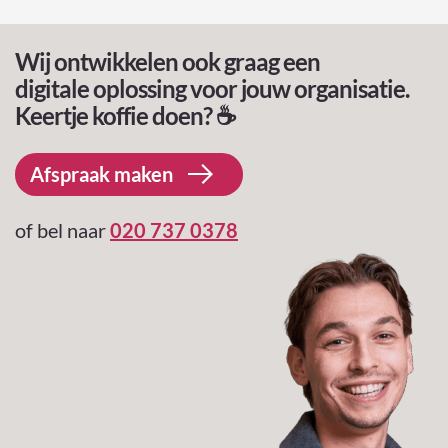
h
o
Wij ontwikkelen ook graag een
o
digitale oplossing voor jouw organisatie.
g
Keertje koffie doen? ☕️
t
e
Afspraak maken
v
a
of bel naar
020 737 0378
n
d
e
n
i
e
u
w
s