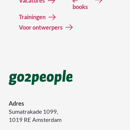
Vacatures
a
books
n
Trainingen
G
o
Voor ontwerpers
2
P
e
o
p
l
e
v
i
a
Adres
d
Sumatrakade 1099,
e
1019 RE Amsterdam
n