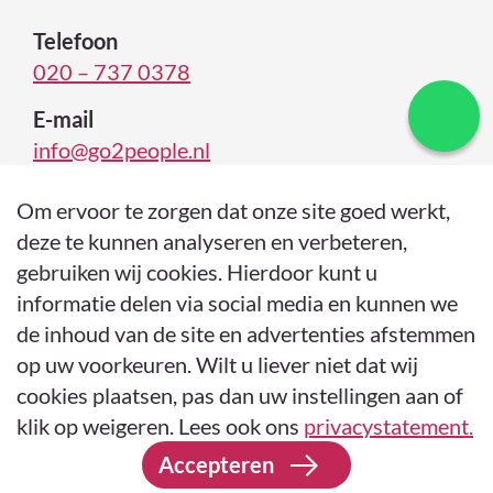
i
e
Telefoon
u
020 – 737 0378
w
E-mail
s
info@go2people.nl
b
r
i
Om ervoor te zorgen dat onze site goed werkt,
e
deze te kunnen analyseren en verbeteren,
f
gebruiken wij cookies. Hierdoor kunt u
.
informatie delen via social media en kunnen we
de inhoud van de site en advertenties afstemmen
op uw voorkeuren. Wilt u liever niet dat wij
cookies plaatsen, pas dan uw instellingen aan of
© 2026 Go2People
Sustainably Developed by Go2People
klik op weigeren. Lees ook ons
privacystatement.
KvK: 74301500
BTW: NL859845746B01
Accepteren
Anti Spam Beleid
Service Level Agreement