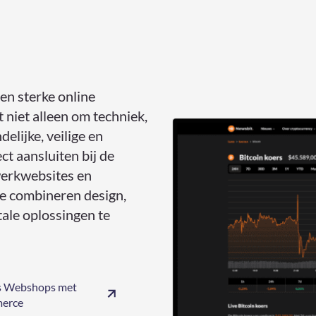
n sterke online
 niet alleen om techniek,
elijke, veilige en
t aansluiten bij de
werkwebsites en
we combineren design,
tale oplossingen te
 Webshops met
erce