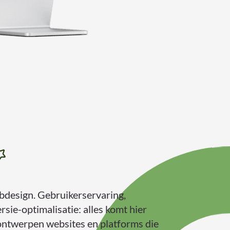
bdesign. Gebruikerservaring,
rsie-optimalisatie: alles komt hier
ontwerpen websites en platforms die