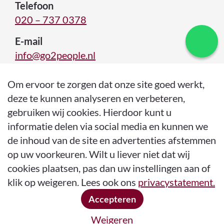
Telefoon
020 – 737 0378
E-mail
info@go2people.nl
Om ervoor te zorgen dat onze site goed werkt,
deze te kunnen analyseren en verbeteren,
gebruiken wij cookies. Hierdoor kunt u
informatie delen via social media en kunnen we
de inhoud van de site en advertenties afstemmen
op uw voorkeuren. Wilt u liever niet dat wij
cookies plaatsen, pas dan uw instellingen aan of
© 2026 Go2People
Sustainably Developed by Go2People
klik op weigeren. Lees ook ons
privacystatement.
KvK: 74301500
BTW: NL859845746B01
Accepteren
Anti Spam Beleid
Service Level Agreement
Privacy Statement
Algemene Voorwaarden
Sitemap
Weigeren