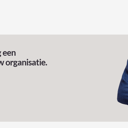
g een
w organisatie.