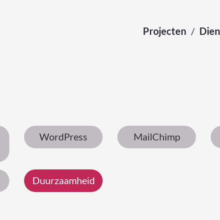
Projecten
Dien
WordPress
MailChimp
Duurzaamheid