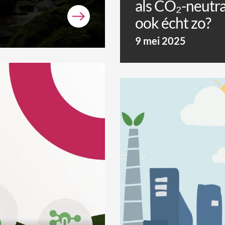
als CO₂-neutra
ook écht zo?
9 mei 2025