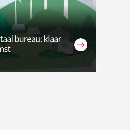
aal bureau: klaar
mst